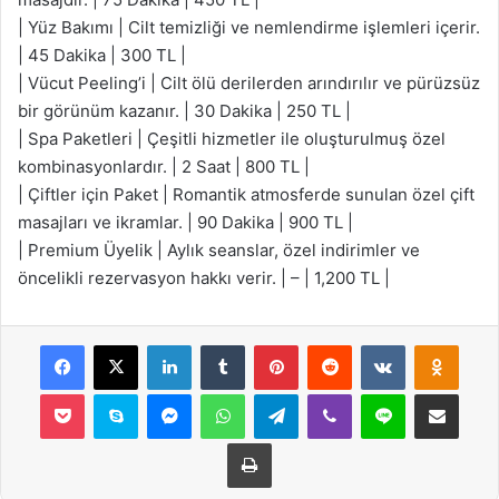
| Yüz Bakımı | Cilt temizliği ve nemlendirme işlemleri içerir.
| 45 Dakika | 300 TL |
| Vücut Peeling’i | Cilt ölü derilerden arındırılır ve pürüzsüz
bir görünüm kazanır. | 30 Dakika | 250 TL |
| Spa Paketleri | Çeşitli hizmetler ile oluşturulmuş özel
kombinasyonlardır. | 2 Saat | 800 TL |
| Çiftler için Paket | Romantik atmosferde sunulan özel çift
masajları ve ikramlar. | 90 Dakika | 900 TL |
| Premium Üyelik | Aylık seanslar, özel indirimler ve
öncelikli rezervasyon hakkı verir. | – | 1,200 TL |
Facebook
X
LinkedIn
Tumblr
Pinterest
Reddit
VKontakte
Odnok
Pocket
Skype
Messenger
WhatsApp
Telegram
Viber
Line
E-Posta ile payla
Yazdır