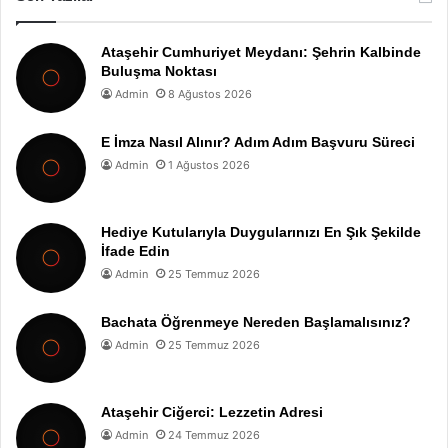
Ataşehir Cumhuriyet Meydanı: Şehrin Kalbinde
Buluşma Noktası
Admin
8 Ağustos 2026
E İmza Nasıl Alınır? Adım Adım Başvuru Süreci
Admin
1 Ağustos 2026
Hediye Kutularıyla Duygularınızı En Şık Şekilde
İfade Edin
Admin
25 Temmuz 2026
Bachata Öğrenmeye Nereden Başlamalısınız?
Admin
25 Temmuz 2026
Ataşehir Ciğerci: Lezzetin Adresi
Admin
24 Temmuz 2026