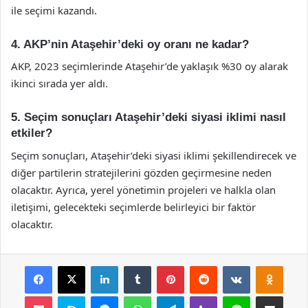
ile seçimi kazandı.
4. AKP’nin Ataşehir’deki oy oranı ne kadar?
AKP, 2023 seçimlerinde Ataşehir’de yaklaşık %30 oy alarak
ikinci sırada yer aldı.
5. Seçim sonuçları Ataşehir’deki siyasi iklimi nasıl
etkiler?
Seçim sonuçları, Ataşehir’deki siyasi iklimi şekillendirecek ve
diğer partilerin stratejilerini gözden geçirmesine neden
olacaktır. Ayrıca, yerel yönetimin projeleri ve halkla olan
iletişimi, gelecekteki seçimlerde belirleyici bir faktör
olacaktır.
Facebook
X
LinkedIn
Tumblr
Pinterest
Reddit
VKontakte
Odnok
Pocket
Skype
Messenger
WhatsApp
Telegram
Viber
Line
E-Posta ile payla