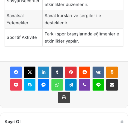
Sosyal Beceriler
etkinlikler düzenlenir.
Sanatsal
Sanat kursları ve sergiler ile
Yetenekler
desteklenir.
Farklı spor branşlarında eğitmenlerle
Sportif Aktivite
etkinlikler yapılır.
Facebook
X
LinkedIn
Tumblr
Pinterest
Reddit
VKontakte
Odnok
Pocket
Skype
Messenger
WhatsApp
Telegram
Viber
Line
E-Posta ile payla
Yazdır
Kayıt Ol