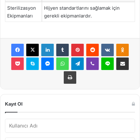
Sterilizasyon
Hijyen standartlarını sağlamak için
Ekipmanları
gerekli ekipmanlardır.
Facebook
X
LinkedIn
Tumblr
Pinterest
Reddit
VKontakte
Odnok
Pocket
Skype
Messenger
WhatsApp
Telegram
Viber
Line
E-Posta ile payla
Yazdır
Kayıt Ol