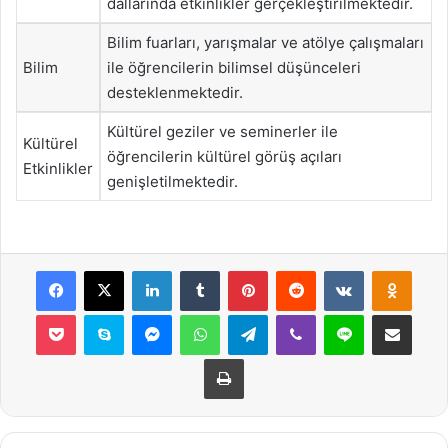
dallarında etkinlikler gerçekleştirilmektedir.
Bilim fuarları, yarışmalar ve atölye çalışmaları
Bilim
ile öğrencilerin bilimsel düşünceleri
desteklenmektedir.
Kültürel geziler ve seminerler ile
Kültürel
öğrencilerin kültürel görüş açıları
Etkinlikler
genişletilmektedir.
Facebook
X
LinkedIn
Tumblr
Pinterest
Reddit
VKontakte
Odnok
Pocket
Skype
Messenger
WhatsApp
Telegram
Viber
Line
E-Posta ile payla
Yazdır