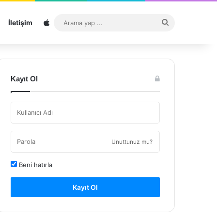
Sitemap
Arama
İletişim
yap
...
Kayıt Ol
Unuttunuz mu?
Beni hatırla
Kayıt Ol