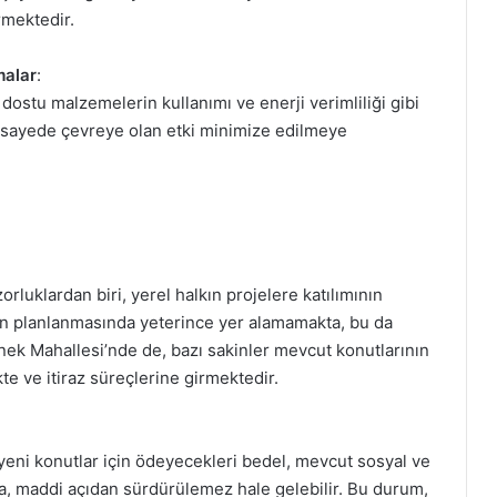
rmektedir.
malar
:
ostu malzemelerin kullanımı ve enerji verimliliği gibi
u sayede çevreye olan etki minimize edilmeye
luklardan biri, yerel halkın projelere katılımının
in planlanmasında yeterince yer alamamakta, bu da
nek Mahallesi’nde de, bazı sakinler mevcut konutlarının
e ve itiraz süreçlerine girmektedir.
eni konutlar için ödeyecekleri bedel, mevcut sosyal ve
, maddi açıdan sürdürülemez hale gelebilir. Bu durum,