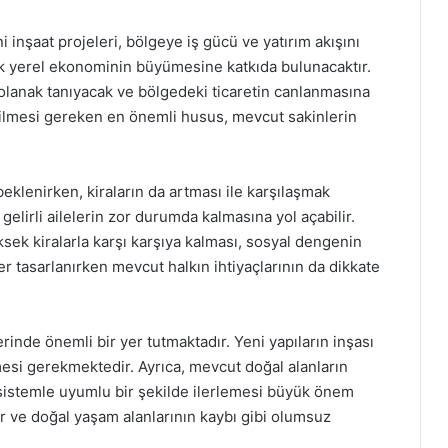
 inşaat projeleri, bölgeye iş gücü ve yatırım akışını
arak yerel ekonominin büyümesine katkıda bulunacaktır.
olanak tanıyacak ve bölgedeki ticaretin canlanmasına
dilmesi gereken en önemli husus, mevcut sakinlerin
beklenirken, kiraların da artması ile karşılaşmak
lirli ailelerin zor durumda kalmasına yol açabilir.
sek kiralarla karşı karşıya kalması, sosyal dengenin
r tasarlanırken mevcut halkın ihtiyaçlarının da dikkate
inde önemli bir yer tutmaktadır. Yeni yapıların inşası
mesi gerekmektedir. Ayrıca, mevcut doğal alanların
sistemle uyumlu bir şekilde ilerlemesi büyük önem
ar ve doğal yaşam alanlarının kaybı gibi olumsuz