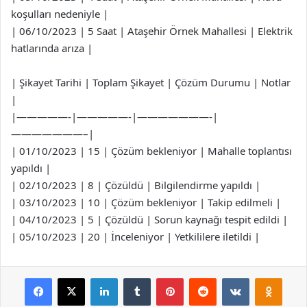
koşulları nedeniyle |
| 06/10/2023 | 5 Saat | Ataşehir Örnek Mahallesi | Elektrik
hatlarında arıza |
| Şikayet Tarihi | Toplam Şikayet | Çözüm Durumu | Notlar
|
|—————-|—————-|———————-|
———————–|
| 01/10/2023 | 15 | Çözüm bekleniyor | Mahalle toplantısı
yapıldı |
| 02/10/2023 | 8 | Çözüldü | Bilgilendirme yapıldı |
| 03/10/2023 | 10 | Çözüm bekleniyor | Takip edilmeli |
| 04/10/2023 | 5 | Çözüldü | Sorun kaynağı tespit edildi |
| 05/10/2023 | 20 | İnceleniyor | Yetkililere iletildi |
Facebook
X
LinkedIn
Tumblr
Pinterest
Reddit
VKontakte
Odnok