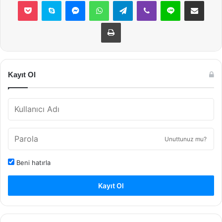
Pocket
Skype
Messenger
WhatsApp
Telegram
Viber
Line
E-Posta ile payla
Yazdır
Kayıt Ol
Unuttunuz mu?
Beni hatırla
Kayıt Ol