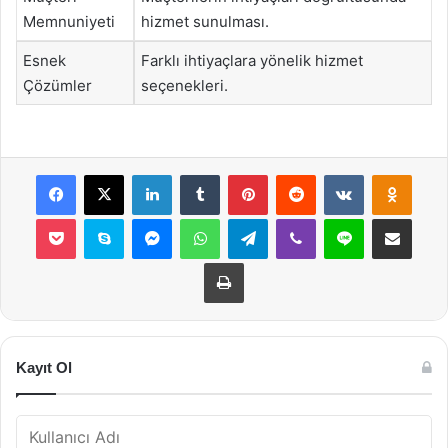
Memnuniyeti
hizmet sunulması.
Esnek
Farklı ihtiyaçlara yönelik hizmet
Çözümler
seçenekleri.
Facebook
X
LinkedIn
Tumblr
Pinterest
Reddit
VKontakte
Odnok
Pocket
Skype
Messenger
WhatsApp
Telegram
Viber
Line
E-Posta ile payla
Yazdır
Kayıt Ol