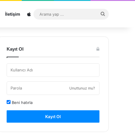
Sitemap
Arama
İletişim
yap
...
Kayıt Ol
Unuttunuz mu?
Beni hatırla
Kayıt Ol