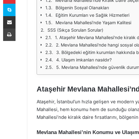
Mevlana Mahallesi'nde Kiralık Daire Seçen
Skype
Bölgenin Sosyal Olanakları
Eğitim Kurumları ve Sağlık Hizmetleri
E-Posta ile paylaş
Mevlana Mahallesi'nde Yaşam Kalitesi
Yazdır
SSS (Sıkça Sorulan Sorular)
1. Ataşehir Mevlana Mahallesi'nde kiralık d
2. Mevlana Mahallesi'nde hangi sosyal o
3. Bölgedeki eğitim kurumları hakkında bil
4. Ulaşım imkanları nasıldır?
5. Mevlana Mahallesi'nde güvenlik durum
Ataşehir Mevlana Mahallesi’nde
Ataşehir, İstanbul’un hızla gelişen ve modern ya
Mahallesi, hem konumu hem de sunduğu olanakl
Mahallesi’nde kiralık daire fırsatlarını, bölgenin
Mevlana Mahallesi’nin Konumu ve Ulaşım