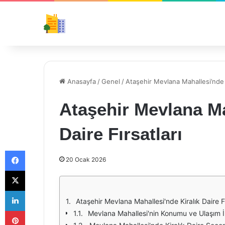
Anasayfa
/
Genel
/
Ataşehir Mevlana Mahallesi’nde Ki
Ataşehir Mevlana Ma
Daire Fırsatları
Facebook
20 Ocak 2026
X
LinkedIn
Ataşehir Mevlana Mahallesi'nde Kiralık Daire Fı
Pinterest
Mevlana Mahallesi'nin Konumu ve Ulaşım İ