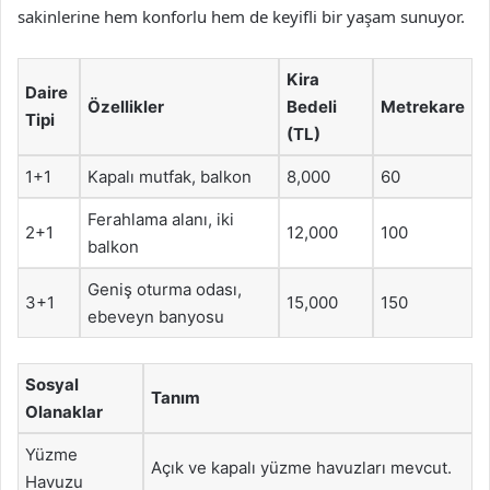
sakinlerine hem konforlu hem de keyifli bir yaşam sunuyor.
Kira
Daire
Özellikler
Bedeli
Metrekare
Tipi
(TL)
1+1
Kapalı mutfak, balkon
8,000
60
Ferahlama alanı, iki
2+1
12,000
100
balkon
Geniş oturma odası,
3+1
15,000
150
ebeveyn banyosu
Sosyal
Tanım
Olanaklar
Yüzme
Açık ve kapalı yüzme havuzları mevcut.
Havuzu