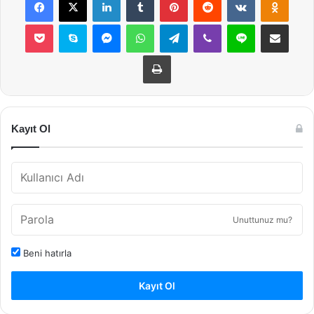
Pocket
Skype
Messenger
WhatsApp
Telegram
Viber
Line
E-Posta ile payla
Yazdır
Kayıt Ol
Unuttunuz mu?
Beni hatırla
Kayıt Ol