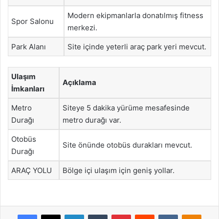
Modern ekipmanlarla donatılmış fitness
Spor Salonu
merkezi.
Park Alanı
Site içinde yeterli araç park yeri mevcut.
Ulaşım
Açıklama
İmkanları
Metro
Siteye 5 dakika yürüme mesafesinde
Durağı
metro durağı var.
Otobüs
Site önünde otobüs durakları mevcut.
Durağı
ARAÇ YOLU
Bölge içi ulaşım için geniş yollar.
Facebook
X
LinkedIn
Tumblr
Pinterest
Reddit
VKontakte
Odnok