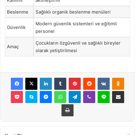
Katılımı
aktifleştirilir
Beslenme
Sağlıklı organik beslenme menüleri
Modern güvenlik sistemleri ve eğitimli
Güvenlik
personel
Çocukların özgüvenli ve sağlıklı bireyler
Amaç
olarak yetiştirilmesi
Facebook
X
LinkedIn
Tumblr
Pinterest
Reddit
VKontakte
Odnok
Pocket
Skype
Messenger
WhatsApp
Telegram
Viber
Line
E-Posta ile payla
Yazdır