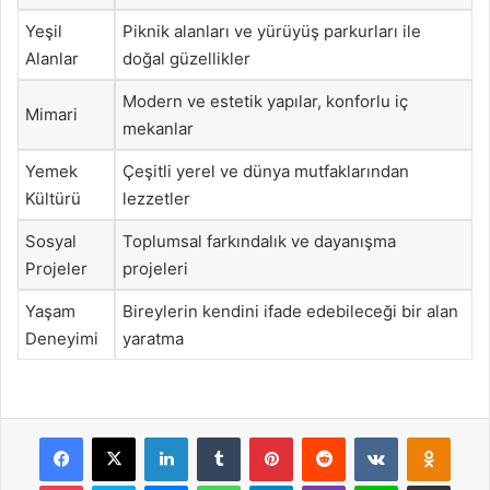
Yeşil
Piknik alanları ve yürüyüş parkurları ile
Alanlar
doğal güzellikler
Modern ve estetik yapılar, konforlu iç
Mimari
mekanlar
Yemek
Çeşitli yerel ve dünya mutfaklarından
Kültürü
lezzetler
Sosyal
Toplumsal farkındalık ve dayanışma
Projeler
projeleri
Yaşam
Bireylerin kendini ifade edebileceği bir alan
Deneyimi
yaratma
Facebook
X
LinkedIn
Tumblr
Pinterest
Reddit
VKontakte
Odnok
Pocket
Skype
Messenger
WhatsApp
Telegram
Viber
Line
E-Posta ile payla