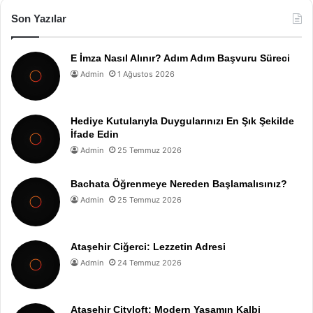
Son Yazılar
E İmza Nasıl Alınır? Adım Adım Başvuru Süreci
Admin
1 Ağustos 2026
Hediye Kutularıyla Duygularınızı En Şık Şekilde
İfade Edin
Admin
25 Temmuz 2026
Bachata Öğrenmeye Nereden Başlamalısınız?
Admin
25 Temmuz 2026
Ataşehir Ciğerci: Lezzetin Adresi
Admin
24 Temmuz 2026
Ataşehir Cityloft: Modern Yaşamın Kalbi