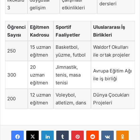
dersleri
3
gelişim
etkinlikleri
Öğrenci
Eğitmen
Sportif
Uluslararası İş
Sayısı
Kadrosu
Faaliyetler
Birlikleri
15 uzman
Basketbol,
Waldorf Okulları
250
eğitmen
yüzme, futbol
ile ortak projeler
20
Jimnastik,
Avrupa Eğitim Ağı
300
uzman
tenis, masa
ile iş birliği
eğitmen
tenisi
12 uzman
Voleybol,
Dünya Çocukları
200
eğitmen
atletizm, dans
Projeleri
Facebook
X
LinkedIn
Tumblr
Pinterest
Reddit
VKontakte
Odnok