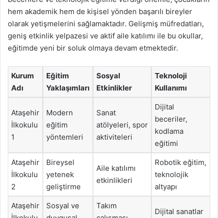
hem akademik hem de kişisel yönden başarılı bireyler
olarak yetişmelerini sağlamaktadır. Gelişmiş müfredatları,
geniş etkinlik yelpazesi ve aktif aile katılımı ile bu okullar,
eğitimde yeni bir soluk olmaya devam etmektedir.
Kurum
Eğitim
Sosyal
Teknoloji
Adı
Yaklaşımları
Etkinlikler
Kullanımı
Dijital
Ataşehir
Modern
Sanat
beceriler,
İlkokulu
eğitim
atölyeleri, spor
kodlama
1
yöntemleri
aktiviteleri
eğitimi
Ataşehir
Bireysel
Robotik eğitim,
Aile katılımı
İlkokulu
yetenek
teknolojik
etkinlikleri
2
geliştirme
altyapı
Ataşehir
Sosyal ve
Takım
Dijital sanatlar
İlkokulu
duygusal
çalışması