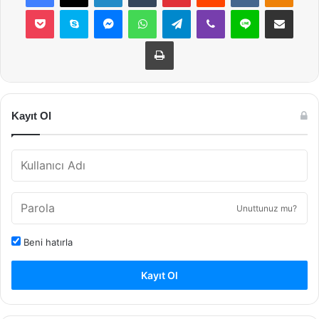
Pocket
Skype
Messenger
WhatsApp
Telegram
Viber
Line
E-Posta ile payla
Yazdır
Kayıt Ol
Unuttunuz mu?
Beni hatırla
Kayıt Ol