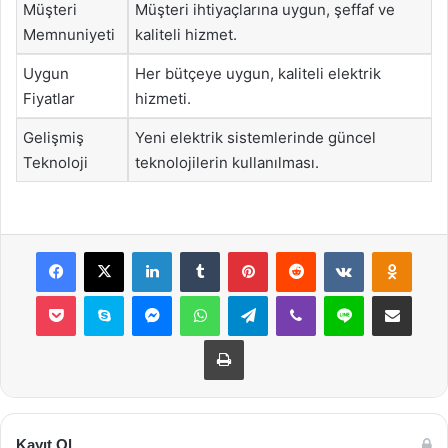
Müşteri
Müşteri ihtiyaçlarına uygun, şeffaf ve
Memnuniyeti
kaliteli hizmet.
Uygun
Her bütçeye uygun, kaliteli elektrik
Fiyatlar
hizmeti.
Gelişmiş
Yeni elektrik sistemlerinde güncel
Teknoloji
teknolojilerin kullanılması.
Facebook
X
LinkedIn
Tumblr
Pinterest
Reddit
VKontakte
Odnok
Pocket
Skype
Messenger
WhatsApp
Telegram
Viber
Line
E-Posta ile payla
Yazdır
Kayıt Ol