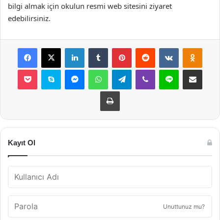
bilgi almak için okulun resmi web sitesini ziyaret
edebilirsiniz.
Facebook
X
LinkedIn
Tumblr
Pinterest
Reddit
VKontakte
Odnok
Pocket
Skype
Messenger
WhatsApp
Telegram
Viber
Line
E-Posta ile payla
Yazdır
Kayıt Ol
Unuttunuz mu?