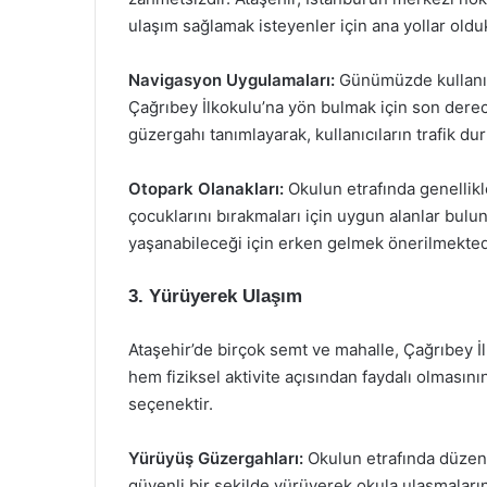
ulaşım sağlamak isteyenler için ana yollar olduk
Navigasyon Uygulamaları:
Günümüzde kullanıla
Çağrıbey İlkokulu’na yön bulmak için son derece
güzergahı tanımlayarak, kullanıcıların trafik du
Otopark Olanakları:
Okulun etrafında genellikle
çocuklarını bırakmaları için uygun alanlar bul
yaşanabileceği için erken gelmek önerilmekted
3. Yürüyerek Ulaşım
Ataşehir’de birçok semt ve mahalle, Çağrıbey 
hem fiziksel aktivite açısından faydalı olmasının
seçenektir.
Yürüyüş Güzergahları:
Okulun etrafında düzenle
güvenli bir şekilde yürüyerek okula ulaşmalarını