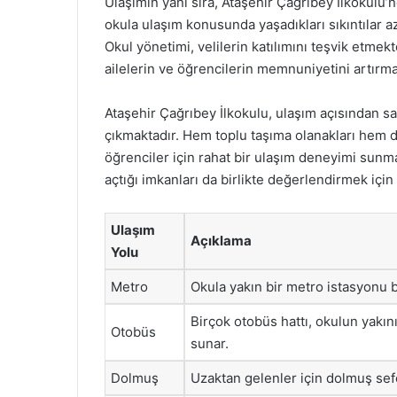
Ulaşımın yanı sıra, Ataşehir Çağrıbey İlkokulu’n
okula ulaşım konusunda yaşadıkları sıkıntılar a
Okul yönetimi, velilerin katılımını teşvik etme
ailelerin ve öğrencilerin memnuniyetini artırma
Ataşehir Çağrıbey İlkokulu, ulaşım açısından sa
çıkmaktadır. Hem toplu taşıma olanakları hem d
öğrenciler için rahat bir ulaşım deneyimi sunma
açtığı imkanları da birlikte değerlendirmek için
Ulaşım
Açıklama
Yolu
Metro
Okula yakın bir metro istasyonu bu
Birçok otobüs hattı, okulun yakın
Otobüs
sunar.
Dolmuş
Uzaktan gelenler için dolmuş sefe