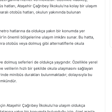
 hatları, Ataşehir Çağrıbey İlkokulu’na kolay bir ulaşım
maralı otobüs hatları, okulun yakınında bulunan
metro hatlarına da oldukça yakın bir konumda yer
r’in önemli bölgelerine ulaşım imkânı sunar. Bu hatta,
ra otobüs veya dolmuş gibi alternatiflerle okula
e dolmuş seferleri de oldukça yaygındır. Özellikle yerel
e velilerin hızlı bir şekilde okula ulaşmasını sağlayan
erinde minibüs durakları bulunmaktadır; dolayısıyla bu
ümkündür.
 için Ataşehir Çağrıbey İlkokulu’na ulaşım oldukça
talarına yakın bir konumda bulunduğu için, özel araçla