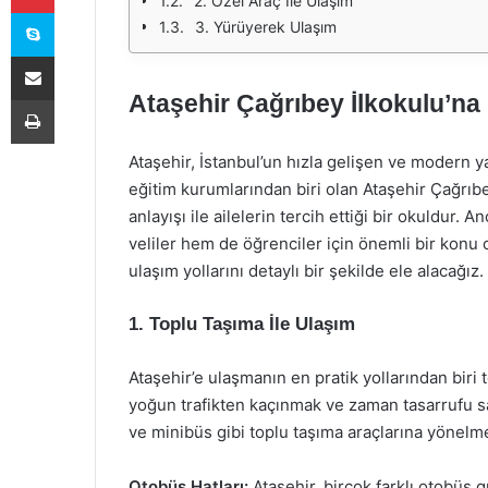
2. Özel Araç İle Ulaşım
Skype
3. Yürüyerek Ulaşım
E-Posta ile paylaş
Ataşehir Çağrıbey İlkokulu’na 
Yazdır
Ataşehir, İstanbul’un hızla gelişen ve modern y
eğitim kurumlarından biri olan Ataşehir Çağrıbey
anlayışı ile ailelerin tercih ettiği bir okuldur.
veliler hem de öğrenciler için önemli bir konu
ulaşım yollarını detaylı bir şekilde ele alacağız.
1. Toplu Taşıma İle Ulaşım
Ataşehir’e ulaşmanın en pratik yollarından biri 
yoğun trafikten kaçınmak ve zaman tasarrufu s
ve minibüs gibi toplu taşıma araçlarına yönelme
Otobüs Hatları:
Ataşehir, birçok farklı otobüs 