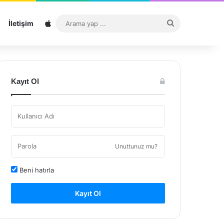
Sitemap
Arama
İletişim
yap
...
Kayıt Ol
Unuttunuz mu?
Beni hatırla
Kayıt Ol