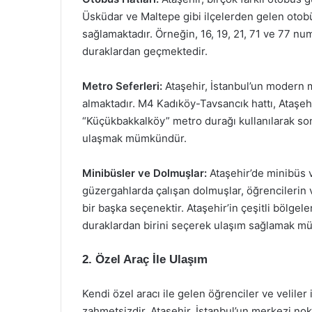
Üsküdar ve Maltepe gibi ilçelerden gelen otobüs
sağlamaktadır. Örneğin, 16, 19, 21, 71 ve 77 nu
duraklardan geçmektedir.
Metro Seferleri:
Ataşehir, İstanbul’un modern 
almaktadır. M4 Kadıköy-Tavsancık hattı, Ataşehi
“Küçükbakkalköy” metro durağı kullanılarak son
ulaşmak mümkündür.
Minibüsler ve Dolmuşlar:
Ataşehir’de minibüs v
güzergahlarda çalışan dolmuşlar, öğrencilerin v
bir başka seçenektir. Ataşehir’in çeşitli bölgel
duraklardan birini seçerek ulaşım sağlamak m
2. Özel Araç İle Ulaşım
Kendi özel aracı ile gelen öğrenciler ve veliler
zahmetsizdir. Ataşehir, İstanbul’un merkezi nok