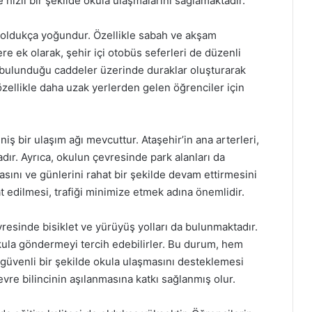
hızlı bir şekilde okula ulaşmalarını sağlamaktadır.
a oldukça yoğundur. Özellikle sabah ve akşam
re ek olarak, şehir içi otobüs seferleri de düzenli
n bulunduğu caddeler üzerinde duraklar oluşturarak
 özellikle daha uzak yerlerden gelen öğrenciler için
niş bir ulaşım ağı mevcuttur. Ataşehir’in ana arterleri,
dır. Ayrıca, okulun çevresinde park alanları da
asını ve günlerini rahat bir şekilde devam ettirmesini
t edilmesi, trafiği minimize etmek adına önemlidir.
vresinde bisiklet ve yürüyüş yolları da bulunmaktadır.
okula göndermeyi tercih edebilirler. Bu durum, hem
 güvenli bir şekilde okula ulaşmasını desteklemesi
evre bilincinin aşılanmasına katkı sağlanmış olur.