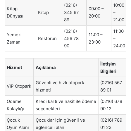
(0216)
10:00
Kitap
09:00 –
Kitap
345 67
–
Dünyası
20:00
89
21:00
(0216)
11:00
Yemek
11:00 –
Restoran
456 78
–
Zamanı
23:00
90
24:00
İletişim
Hizmet
Açıklama
Bilgileri
Güvenli ve hızlı otopark
(0216) 567
VIP Otopark
hizmeti
89 01
Ödeme
Kredi kartı ve nakit ile ödeme
(0216) 678
Kolaylığı
seçenekleri
90 12
Çocuk
Çocuklar için güvenli ve
(0216) 789
Oyun Alanı
eğlenceli alan
01 23