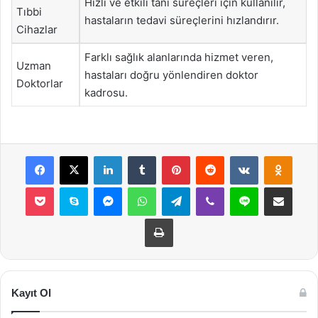
Hızlı ve etkili tanı süreçleri için kullanılır,
Tıbbi
hastaların tedavi süreçlerini hızlandırır.
Cihazlar
Farklı sağlık alanlarında hizmet veren,
Uzman
hastaları doğru yönlendiren doktor
Doktorlar
kadrosu.
Facebook
X
LinkedIn
Tumblr
Pinterest
Reddit
VKontakte
Odnok
Pocket
Skype
Messenger
WhatsApp
Telegram
Viber
Line
E-Posta ile payla
Yazdır
Kayıt Ol