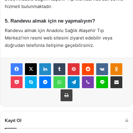
hizmeti bulunmaktadır.
5. Randevu almak için ne yapmalıyım?
Randevu almak için Anadolu Sağlık Ataşehir Tıp
Merkezi’nin resmi web sitesini ziyaret edebilir veya
doğrudan telefonla iletişime geçebilirsiniz.
Facebook
X
LinkedIn
Tumblr
Pinterest
Reddit
VKontakte
Odnok
Pocket
Skype
Messenger
WhatsApp
Telegram
Viber
Line
E-Posta ile payla
Yazdır
Kayıt Ol