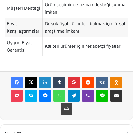
Ürün seçiminde uzman desteği sunma
Müşteri Desteği
imkanı.
Fiyat
Düşük fiyatlı ürünleri bulmak için fırsat
Karşılaştırmaları
araştırma imkanı.
Uygun Fiyat
Kaliteli ürünler için rekabetçi fiyatlar.
Garantisi
Facebook
X
LinkedIn
Tumblr
Pinterest
Reddit
VKontakte
Odnok
Pocket
Skype
Messenger
WhatsApp
Telegram
Viber
Line
E-Posta ile payla
Yazdır